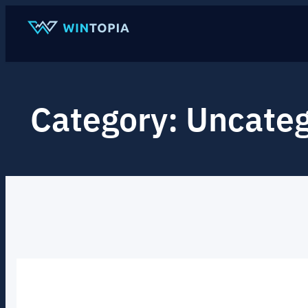
Skip
to
content
Category:
Uncateg