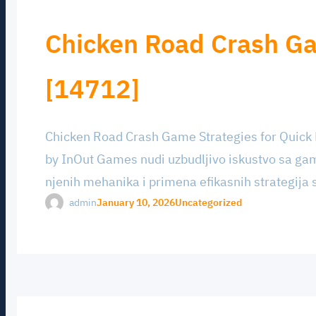
Chicken Road Crash Gam
[14712]
Chicken Road Crash Game Strategies for Quick Hi
by InOut Games nudi uzbudljivo iskustvo sa gam
njenih mehanika i primena efikasnih strategija s
admin
January 10, 2026
Uncategorized