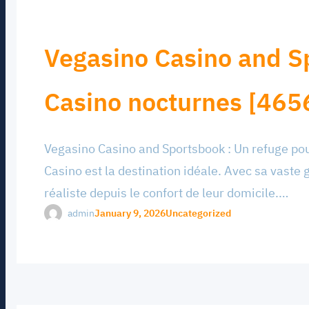
Vegasino Casino and Sp
Casino nocturnes [465
Vegasino Casino and Sportsbook : Un refuge pour
Casino est la destination idéale. Avec sa vaste
réaliste depuis le confort de leur domicile.…
admin
January 9, 2026
Uncategorized