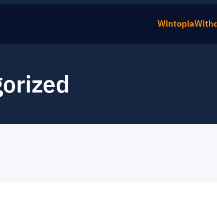
Wintopia
With
orized