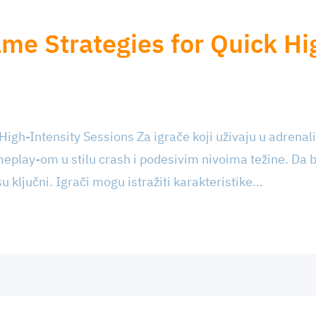
e Strategies for Quick Hi
gh-Intensity Sessions Za igrače koji uživaju u adrenali
eplay-om u stilu crash i podesivim nivoima težine. Da 
u ključni. Igrači mogu istražiti karakteristike…