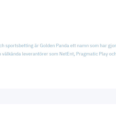
och sportsbetting är Golden Panda ett namn som har gjo
ån välkända leverantörer som NetEnt, Pragmatic Play och