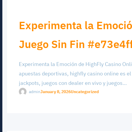
Experimenta la Emoció
Juego Sin Fin #e73e4f
Experimenta la Emoción de HighFly Casino Onlin
apuestas deportivas, highfly casino online es 
jackpots, juegos con dealer en vivo y juegos…
admin
January 8, 2026
Uncategorized