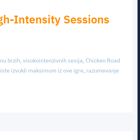
gh-Intensity Sessions
nu brzih, visokointenzivnih sesija, Chicken Road
biste izvukli maksimum iz ove igre, razumevanje