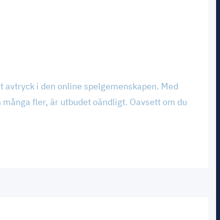
rt avtryck i den online spelgemenskapen. Med
 många fler, är utbudet oändligt. Oavsett om du