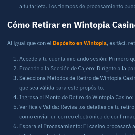
a tu tarjeta. Los tiempos de procesamiento pued
Cómo Retirar en Wintopia Casin
Al igual que con el
Depósito en Wintopia
, es fácil 
Accede a tu cuenta iniciando sesión: Primero qu
Procede a la Sección de Cajero: Dirígete a la pa
Selecciona Métodos de Retiro de Wintopia Casin
que sea válida para este propósito.
Ingresa el Monto de Retiro de Wintopia Casino:
Verifica y Valida: Revisa los detalles de tu ret
como enviar un correo electrónico de confirmaci
Espera el Procesamiento: El casino procesará a