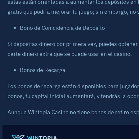
estas están orientadas a aumentar los depósitos en l
gratis que podría mejorar tu juego; sin embargo, no se
Bono de Coincidencia de Depósito
Si depositas dinero por primera vez, puedes obtener 
darte dinero extra que se puede usar en el casino.
Bonos de Recarga
Los bonos de recarga están disponibles para jugadore
bonos, tu capital inicial aumentará, y tendrás la opo
Aunque Wintopia Casino no tiene bonos de retiro espe