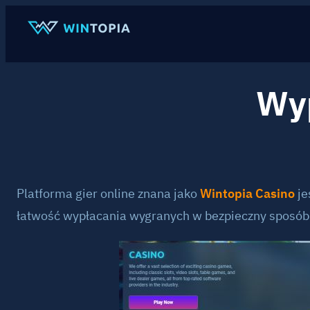
Wyp
Platforma gier online znana jako
Wintopia Casino
je
łatwość wypłacania wygranych w bezpieczny sposób 