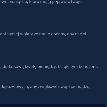
tkowe pieniądze, które mogą poprawić twoje
nt twojej wpłaty zostanie dodany, aby dać ci
ją dodatkową kwotę pieniędzy. Dzięki tym bonusom,
 depozytowych, aby zwiększyć swoje pieniądze, a