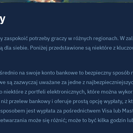
y
y zaspokoić potrzeby graczy w różnych regionach. W zal
ą dla siebie. Poniżej przedstawione są niektóre z kluc
średnio na swoje konto bankowe to bezpieczny sposób 
we są zazwyczaj uważane za jedne z najbezpieczniejszy
er to niektóre z portfeli elektronicznych, które można w
 niż przelew bankowy i oferuje prostą opcję wypłaty, z k
posobem jest wypłata za pośrednictwem Visa lub Mast
etwarzania może się różnić; może to być kilka godzin lub