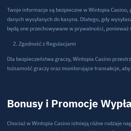
Twoje informacje są bezpieczne w Wintopia Casino, p
danych wysyłanych do kasyna. Dlatego, gdy wysyłasz
będą one przechowywane w prywatności, ponieważ są
Zgodność z Regulacjami
Dla bezpieczeństwa graczy, Wintopia Casino przestr
tożsamość graczy oraz monitorujące transakcje, aby
Bonusy i Promocje Wypła
Chociaż w Wintopia Casino istnieją różne rodzaje na