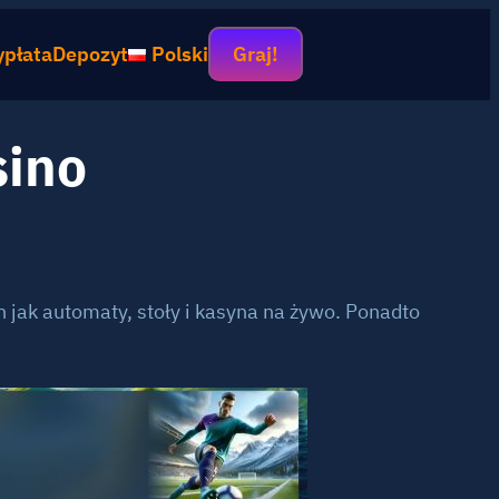
płata
Depozyt
Polski
Graj!
sino
h jak automaty, stoły i kasyna na żywo. Ponadto