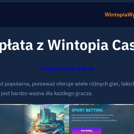
Wintopia
Wy
łata z Wintopia Ca
Zaloguj się i graj teraz
st popularna, ponieważ oferuje wiele różnych gier, takic
jest bardzo ważna dla każdego gracza.