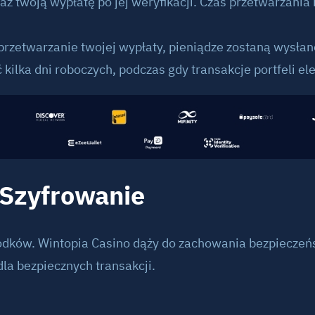
z twoją wypłatę po jej weryfikacji. Czas przetwarzania r
przetwarzanie twojej wypłaty, pieniądze zostaną wysła
kilka dni roboczych, podczas gdy transakcje portfeli e
 Szyfrowanie
rodków. Wintopia Casino dąży do zachowania bezpiecze
la bezpiecznych transakcji.