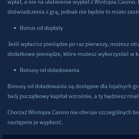
wpłat, a nie na ułatwienie wypłat z Wintopia Casin
doświadczenia z grą; jednak nie będzie to miało zas
Bonus od dopłaty
Jeśli wpłacisz pieniądze po raz pierwszy, możesz ot
dodatkowe pieniądze, które możesz wykorzystać w k
Bonusy od doładowania
Bonusy od doładowania są dostępne dla lojalnych gr
twój początkowy kapitał wzrośnie, a ty będziesz mia
Chociaż Wintopia Casino nie oferuje szczególnych b
następnie je wypłacić.