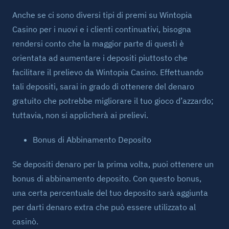
Anche se ci sono diversi tipi di premi su Wintopia
Casino per i nuovi e i clienti continuativi, bisogna
rendersi conto che la maggior parte di questi è
orientata ad aumentare i depositi piuttosto che
facilitare il prelievo da Wintopia Casino. Effettuando
tali depositi, sarai in grado di ottenere del denaro
gratuito che potrebbe migliorare il tuo gioco d’azzardo;
tuttavia, non si applicherà ai prelievi.
Bonus di Abbinamento Deposito
Se depositi denaro per la prima volta, puoi ottenere un
bonus di abbinamento deposito. Con questo bonus,
una certa percentuale del tuo deposito sarà aggiunta
per darti denaro extra che può essere utilizzato al
casinò.