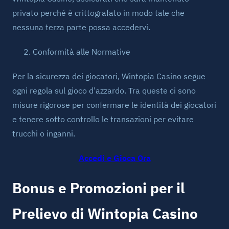
privato perché è crittografato in modo tale che
nessuna terza parte possa accedervi.
Conformità alle Normative
Per la sicurezza dei giocatori, Wintopia Casino segue
ogni regola sul gioco d’azzardo. Tra queste ci sono
misure rigorose per confermare le identità dei giocatori
e tenere sotto controllo le transazioni per evitare
trucchi o inganni.
Accedi e Gioca Ora
Bonus e Promozioni per il
Prelievo di Wintopia Casino