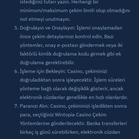
istediğiniz tutarı yazın. Herhangi bir
minimum/maksimum çekim limiti olup olmadığını
not etmeyi unutmayın.
Doğrulayın ve Onaylayın: İşlemi onaylamadan
önce çekim detaylarınızı kontrol edin. Bazı
yöntemler, onay e-postası göndermek veya iki
faktörlü kimlik doğrulama kodu girmek gibi ek
doğrulama gerektirebilir.
İşleme için Bekleyin: Casino, çekiminizi
doğruladıktan sonra işleyecektir. İşlem süreleri
yönteme bağlı olarak değişiklik gösterir, ancak
elektronik cüzdanlar genellikle en hızlı olanlardır.
Paranızı Alın: Casino, çekiminizi işledikten sonra
para, seçtiğiniz Wintopia Casino Çekim
Yöntemlerine gönderilecektir. Banka transferleri
birkaç iş günü sürebilirken, elektronik cüzdan