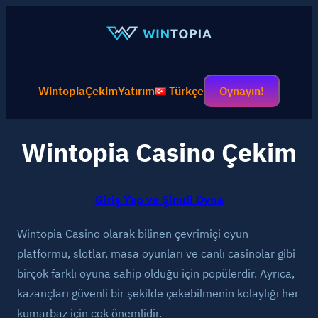
Wintopia
Çekim
Yatırım
Türkçe
Oynayın!
Wintopia Casino Çekim
Giriş Yap ve Şimdi Oyna
Wintopia Casino olarak bilinen çevrimiçi oyun
platformu, slotlar, masa oyunları ve canlı casinolar gibi
birçok farklı oyuna sahip olduğu için popülerdir. Ayrıca,
kazançları güvenli bir şekilde çekebilmenin kolaylığı her
kumarbaz için çok önemlidir.