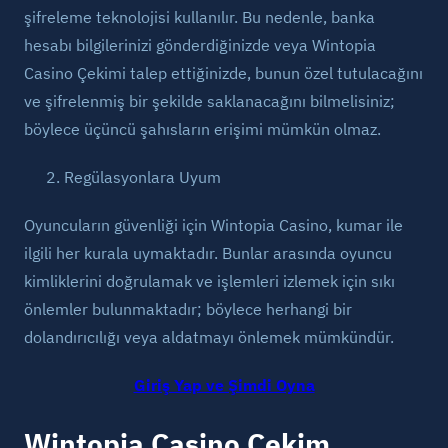
şifreleme teknolojisi kullanılır. Bu nedenle, banka
hesabı bilgilerinizi gönderdiğinizde veya Wintopia
Casino Çekimi talep ettiğinizde, bunun özel tutulacağını
ve şifrelenmiş bir şekilde saklanacağını bilmelisiniz;
böylece üçüncü şahısların erişimi mümkün olmaz.
Regülasyonlara Uyum
Oyuncuların güvenliği için Wintopia Casino, kumar ile
ilgili her kurala uymaktadır. Bunlar arasında oyuncu
kimliklerini doğrulamak ve işlemleri izlemek için sıkı
önlemler bulunmaktadır; böylece herhangi bir
dolandırıcılığı veya aldatmayı önlemek mümkündür.
Giriş Yap ve Şimdi Oyna
Wintopia Casino Çekim