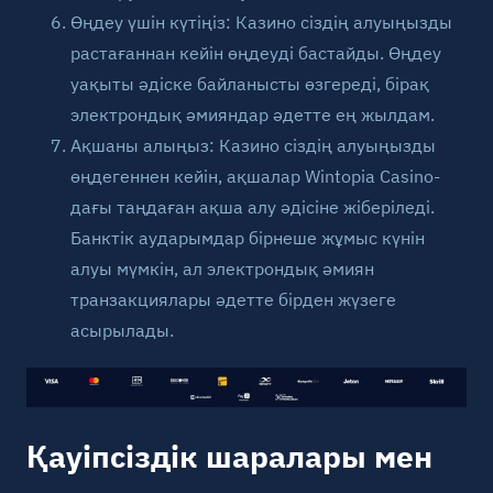
Өңдеу үшін күтіңіз: Казино сіздің алуыңызды
растағаннан кейін өңдеуді бастайды. Өңдеу
уақыты әдіске байланысты өзгереді, бірақ
электрондық әмияндар әдетте ең жылдам.
Ақшаны алыңыз: Казино сіздің алуыңызды
өңдегеннен кейін, ақшалар Wintopia Casino-
дағы таңдаған ақша алу әдісіне жіберіледі.
Банктік аударымдар бірнеше жұмыс күнін
алуы мүмкін, ал электрондық әмиян
транзакциялары әдетте бірден жүзеге
асырылады.
Қауіпсіздік шаралары мен