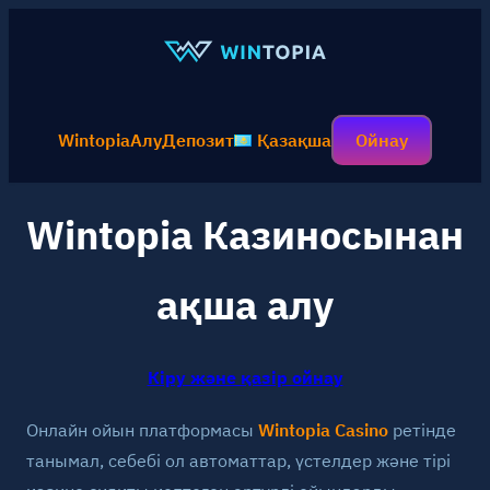
Wintopia
Алу
Депозит
Қазақша
Ойнау
Wintopia Казиносынан
ақша алу
Кіру және қазір ойнау
Онлайн ойын платформасы
Wintopia Casino
ретінде
танымал, себебі ол автоматтар, үстелдер және тірі