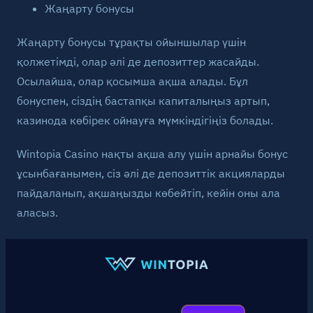
Жаңарту бонусы
Жаңарту бонусы тұрақты ойыншылар үшін
қолжетімді, олар әлі де депозиттер жасайды.
Осылайша, олар қосымша ақша алады. Бұл
бонуспен, сіздің бастапқы капиталыңыз артып,
казинода көбірек ойнауға мүмкіндігіңіз болады.
Wintopia Casino нақты ақша алу үшін арнайы бонус
ұсынбағанымен, сіз әлі де депозиттік акцияларды
пайдаланып, ақшаңызды көбейтіп, кейін оны ала
аласыз.